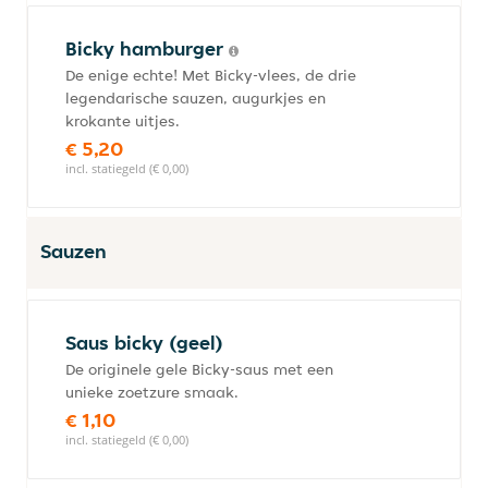
Bicky hamburger
De enige echte! Met Bicky-vlees, de drie
legendarische sauzen, augurkjes en
krokante uitjes.
€ 5,20
incl. statiegeld (€ 0,00)
Sauzen
Saus bicky (geel)
De originele gele Bicky-saus met een
unieke zoetzure smaak.
€ 1,10
incl. statiegeld (€ 0,00)