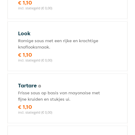
€ 1,10
incl. statiegeld (€ 0,00)
Look
Romige saus met een rijke en krachtige
knoflooksmaak.
€ 1,10
incl. statiegeld (€ 0,00)
Tartare
Frisse saus op basis van mayonaise met
fijne kruiden en stukjes ui.
€ 1,10
incl. statiegeld (€ 0,00)