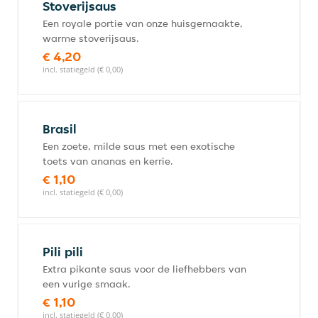
Stoverijsaus
Een royale portie van onze huisgemaakte,
warme stoverijsaus.
€ 4,20
incl. statiegeld (€ 0,00)
Brasil
Een zoete, milde saus met een exotische
toets van ananas en kerrie.
€ 1,10
incl. statiegeld (€ 0,00)
Pili pili
Extra pikante saus voor de liefhebbers van
een vurige smaak.
€ 1,10
incl. statiegeld (€ 0,00)