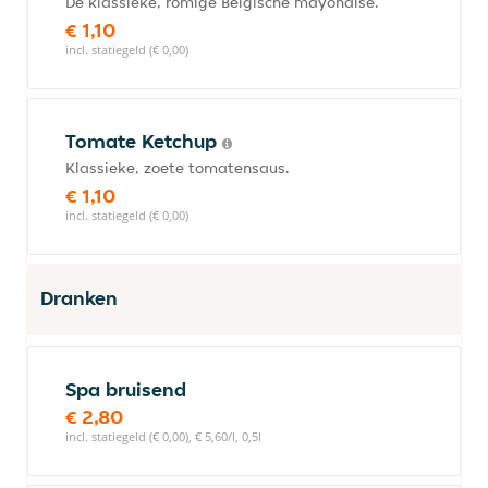
De klassieke, romige Belgische mayonaise.
€ 1,10
incl. statiegeld (€ 0,00)
Tomate Ketchup
Klassieke, zoete tomatensaus.
€ 1,10
incl. statiegeld (€ 0,00)
Dranken
Spa bruisend
€ 2,80
incl. statiegeld (€ 0,00), € 5,60/l, 0,5l