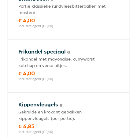
Portie klassieke rundvleesbitterballen met
mosterd.
€ 4,00
incl. statiegeld (€ 0,00)
Frikandel speciaal
Frikandel met mayonaise, curryworst-
ketchup en verse uitjes.
€ 4,00
incl. statiegeld (€ 0,00)
Kippenvleugels
Gekruide en krokant gebakken
kippenvleugels (per portie).
€ 4,85
incl. statiegeld (€ 0,00)