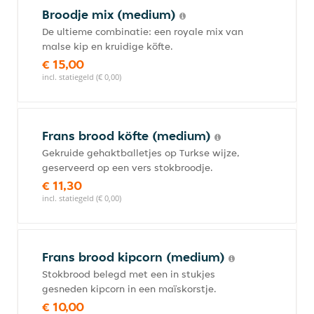
Broodje mix (medium)
De ultieme combinatie: een royale mix van
malse kip en kruidige köfte.
€ 15,00
incl. statiegeld (€ 0,00)
Frans brood köfte (medium)
Gekruide gehaktballetjes op Turkse wijze,
geserveerd op een vers stokbroodje.
€ 11,30
incl. statiegeld (€ 0,00)
Frans brood kipcorn (medium)
Stokbrood belegd met een in stukjes
gesneden kipcorn in een maïskorstje.
€ 10,00