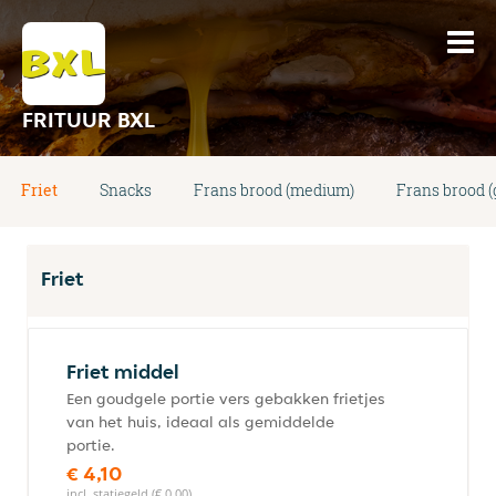
FRITUUR BXL
Friet
Snacks
Frans brood (medium)
Frans brood (
Friet
Friet middel
Een goudgele portie vers gebakken frietjes
van het huis, ideaal als gemiddelde
portie.
€ 4,10
incl. statiegeld (€ 0,00)